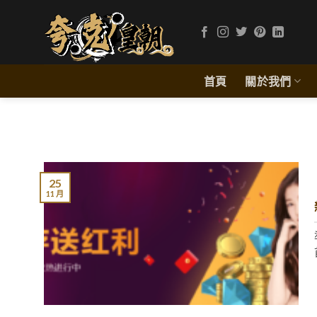
跳
到
内
容
首頁
關於我們
25
11 月