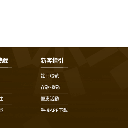
遊戲
新客指引
註冊賬號
存款/提款
注
優惠活動
戲
手機APP下載