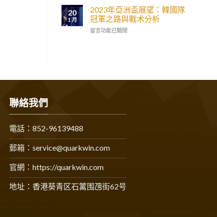
全
激
洲
龍
2023年亞洲盃展望：韓國隊
勝，
戰
20
盃
介
英
冠軍之路與戰术分析
預
1 月
E
紹、
超
測
在
留言功能已關閉
組：
玩
爭
分
〈2023
夸
法
霸
析〉
年
克
和
戰
中
亞
皇
技
火
洲
朝
巧
再
盃
深
策
燃！〉
展
度
略
中
望：
解
分
韓
析，
析〉
聯絡我們
國
約
中
隊
旦
冠
2-
電話：852-96139488
軍
2
之
韓
路
郵箱：service@quarkwin.com
國、
與
巴
戰
林
官網：https://quarkwin.com
术
絕
分
殺
地址：香港葵青区石篱围乪街62号
析〉
馬
中
來
西
亞〉