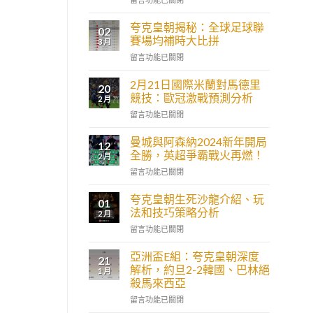
賽
〈孫
抽
興
簽
夸克皇朝揭秘：全球足球聯
02
慜
即
賽場均補時大比拼
3 月
再
將
在
留言功能已關閉
度
揭
〈夸
榮
曉，
克
膺
2月21日國際米蘭對馬德里
皇
20
皇
熱
競技：歐冠激戰預測分析
馬
2 月
朝
刺
眾
在
留言功能已關閉
揭
之
強
〈2
秘：
星
敵
月
全
曼城與阿森納2024新年開局
單
12
環
21
球
全勝，英超爭霸戰火再燃！
場
伺
2 月
日
足
獨
競
在
留言功能已關閉
國
球
造
逐
〈曼
際
聯
三
冠
城
米
夸克皇朝生死沙龍介紹、玩
賽
01
球
軍
與
蘭
法和技巧策略分析
場
率
2 月
寶
阿
對
均
隊
座〉
在
留言功能已關閉
森
馬
補
擊
中
〈夸
納
德
時
敗
克
2024
亞洲盃E組：夸克皇朝深度
里
21
大
維
皇
新
解析，約旦2-2韓國、巴林絕
競
比
1 月
拉〉
朝
年
技：
殺馬來西亞
拼〉
中
生
開
歐
中
在
死
留言功能已關閉
局
冠
〈亞
沙