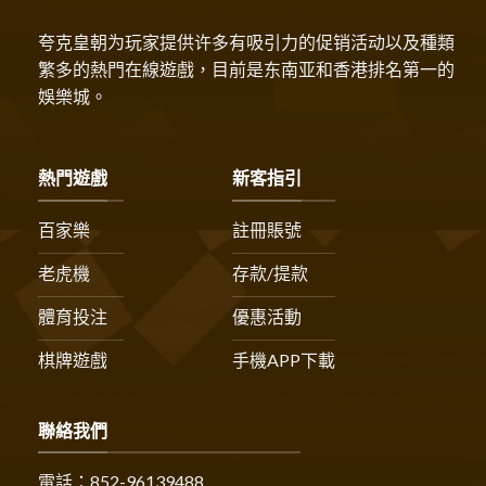
术
林
分
絕
夸克皇朝为玩家提供许多有吸引力的促销活动以及種類
析〉
殺
中
馬
繁多的熱門在線遊戲，目前是东南亚和香港排名第一的
來
娛樂城。
西
亞〉
中
熱門遊戲
新客指引
百家樂
註冊賬號
老虎機
存款/提款
體育投注
優惠活動
棋牌遊戲
手機APP下載
聯絡我們
電話：852-96139488