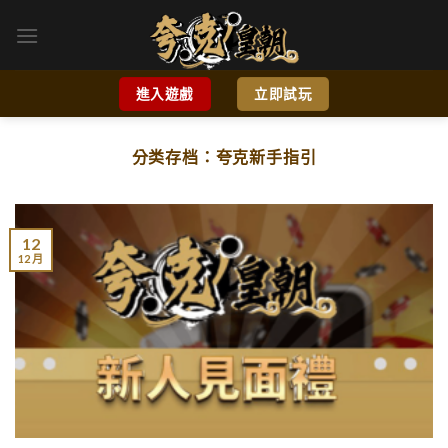
跳
到
内
容
進入遊戲
立即試玩
分类存档：
夸克新手指引
12
12 月