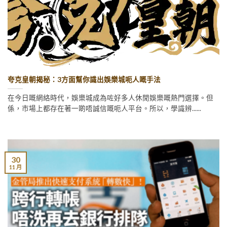
夸克皇朝揭秘：3方面幫你識出娛樂城呃人嘅手法
在今日嘅網絡時代，娛樂城成為咗好多人休閒娛樂嘅熱門選擇。但
係，市場上都存在著一啲唔誠信嘅呃人平台。所以，學識辨......
30
11 月