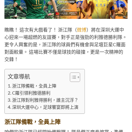
瞧瞧！ 這次有大戲看了！ 浙江隊（
微博
）將在深圳大運中
心迎來一場超燃的友誼賽，對手正是強勁的利雅德勝利隊。
更令人興奮的是，浙江隊的球員們有機會與足壇巨星C羅面
對面較量。 這場比賽不僅是球技的碰撞，更是一次精神的
交鋒！
文章導航
浙江隊備戰，全員上陣
C羅引領利雅德勝利
浙江隊對利雅得勝利，誰主沉浮？
深圳大運中心，足球饗宴即將上演
浙江隊備戰，全員上陣
咱們的浙江隊已經開始備戰囉！ 隊員們正摩拳擦掌，準備