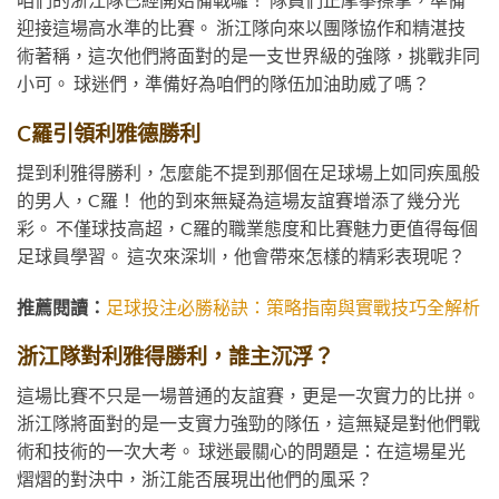
迎接這場高水準的比賽。 浙江隊向來以團隊協作和精湛技
術著稱，這次他們將面對的是一支世界級的強隊，挑戰非同
小可。 球迷們，準備好為咱們的隊伍加油助威了嗎？
C羅引領利雅德勝利
提到利雅得勝利，怎麼能不提到那個在足球場上如同疾風般
的男人，C羅！ 他的到來無疑為這場友誼賽增添了幾分光
彩。 不僅球技高超，C羅的職業態度和比賽魅力更值得每個
足球員學習。 這次來深圳，他會帶來怎樣的精彩表現呢？
推薦閱讀：
足球投注必勝秘訣：策略指南與實戰技巧全解析
浙江隊對利雅得勝利，誰主沉浮？
這場比賽不只是一場普通的友誼賽，更是一次實力的比拼。
浙江隊將面對的是一支實力強勁的隊伍，這無疑是對他們戰
術和技術的一次大考。 球迷最關心的問題是：在這場星光
熠熠的對決中，浙江能否展現出他們的風采？