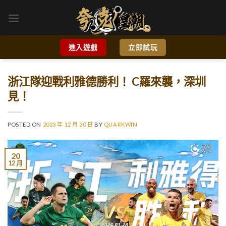
跳
到
内
容
進入遊戲
立即試玩
浙江隊迎戰利雅德勝利！ C羅來襲，深圳
見！
POSTED ON
2023 年 12 月 20 日
BY
QUARKWIN
20
12 月