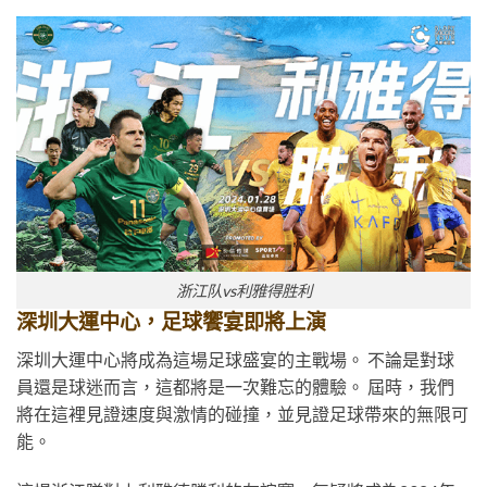
浙江队vs利雅得胜利
深圳大運中心，足球饗宴即將上演
深圳大運中心將成為這場足球盛宴的主戰場。 不論是對球
員還是球迷而言，這都將是一次難忘的體驗。 屆時，我們
將在這裡見證速度與激情的碰撞，並見證足球帶來的無限可
能。