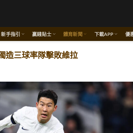
新手指引
贏錢貼士
體育新聞
下載APP
優
獨造三球率隊擊敗維拉