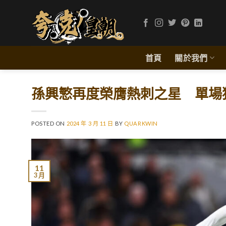
跳
到
内
容
首頁
關於我們
孫興慜再度榮膺熱刺之星 單場
POSTED ON
2024 年 3 月 11 日
BY
QUARKWIN
11
3 月