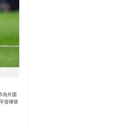
作為外國
平發揮使