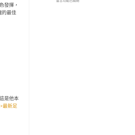
在
留言功能已關閉
組：
玩
爭
分
色發揮，
〈2023
夸
法
霸
析〉
年
克
愧的最佳
和
戰
中
亞
皇
技
火
洲
朝
巧
再
盃
深
策
燃！〉
展
度
略
中
望：
解
分
韓
析，
析〉
國
約
中
隊
旦
冠
2-
軍
2
之
韓
路
國、
與
巴
戰
林
术
絕
分
殺
這是他本
析〉
馬
中
來
>>最新足
西
亞〉
中