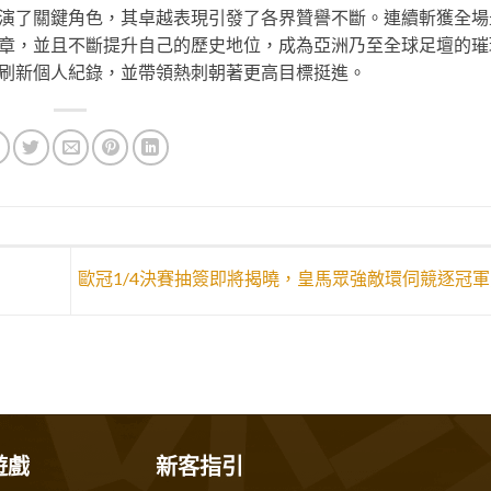
演了關鍵角色，其卓越表現引發了各界贊譽不斷。連續斬獲全場
章，並且不斷提升自己的歷史地位，成為亞洲乃至全球足壇的璀
刷新個人紀錄，並帶領熱刺朝著更高目標挺進。
歐冠1/4決賽抽簽即將揭曉，皇馬眾強敵環伺競逐冠
遊戲
新客指引