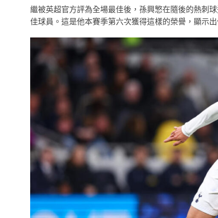
繼被英超官方評為全場最佳後，孫興慜在隨後的熱刺球
佳球員。這是他本賽季第六次獲得這樣的榮譽，顯示出