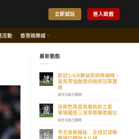
立即試玩
進入遊戲
惠活動
香港娛樂城
最新動態
歐冠1/4決賽抽簽即將揭曉，
14
皇馬眾強敵環伺競逐冠軍寶
3 月
座
在
留言功能已關閉
〈歐
冠
孫興慜再度榮膺熱刺之星
11
1/4
單場獨造三球率隊擊敗維拉
3 月
決
在
留言功能已關閉
賽
〈孫
抽
興
簽
夸克皇朝揭秘：全球足球聯
02
慜
即
賽場均補時大比拼
3 月