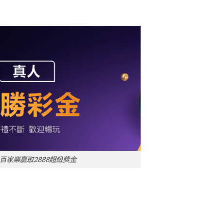
百家樂贏取2888超級獎金