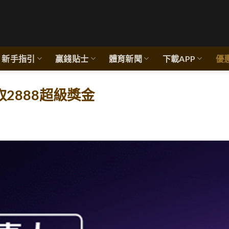
新手指引
贏錢貼士
體育新聞
下載APP
優
2888超級獎金