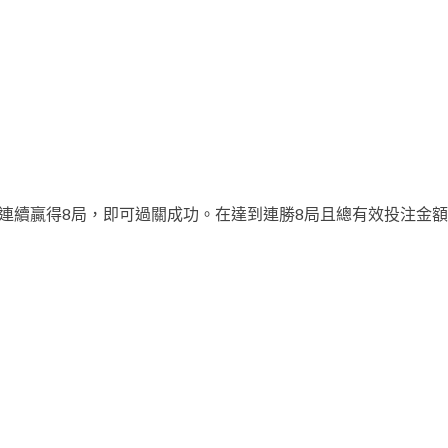
續贏得8局，即可過關成功。在達到連勝8局且總有效投注金額為