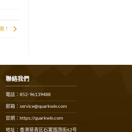
圳見！
聯絡我們
電話：852-96139488
郵箱：service@quarkwin.com
官網：https://quarkwin.com
地址：香港葵青区石篱围乪街62号