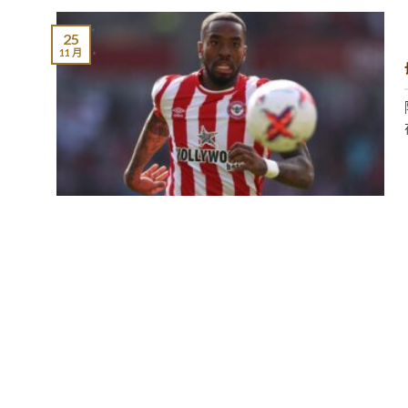
25
11 月