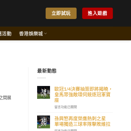
立即試玩
進入遊戲
惠活動
香港娛樂城
最新動態
歐冠1/4決賽抽簽即將揭曉，
14
皇馬眾強敵環伺競逐冠軍寶
3 月
之間展
座
在
留言功能已關閉
〈歐
冠
孫興慜再度榮膺熱刺之星
11
1/4
單場獨造三球率隊擊敗維拉
3 月
決
在
留言功能已關閉