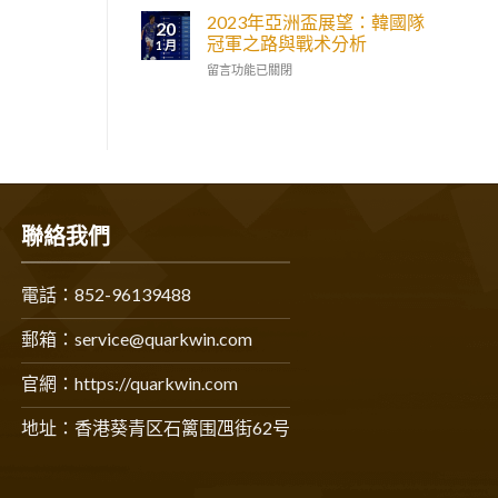
全
激
洲
龍
2023年亞洲盃展望：韓國隊
勝，
戰
20
盃
介
英
冠軍之路與戰术分析
預
1 月
E
紹、
超
測
在
留言功能已關閉
組：
玩
爭
分
〈2023
夸
法
霸
析〉
年
克
和
戰
中
亞
皇
技
火
洲
朝
巧
再
盃
深
策
燃！〉
展
度
略
中
望：
解
分
韓
析，
析〉
聯絡我們
國
約
中
隊
旦
冠
2-
電話：852-96139488
軍
2
之
韓
路
郵箱：service@quarkwin.com
國、
與
巴
戰
林
官網：https://quarkwin.com
术
絕
分
殺
地址：香港葵青区石篱围乪街62号
析〉
馬
中
來
西
亞〉